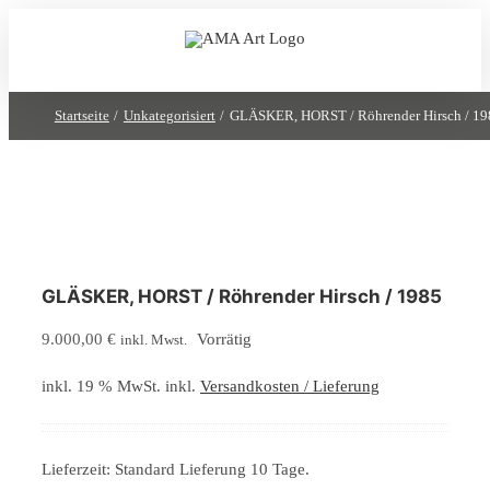
Zum
Inhalt
springen
Startseite
Unkategorisiert
GLÄSKER, HORST / Röhrender Hirsch / 19
GLÄSKER, HORST / Röhrender Hirsch / 1985
9.000,00
€
Vorrätig
inkl. Mwst.
inkl. 19 % MwSt.
inkl.
Versandkosten / Lieferung
Lieferzeit:
Standard Lieferung 10 Tage.