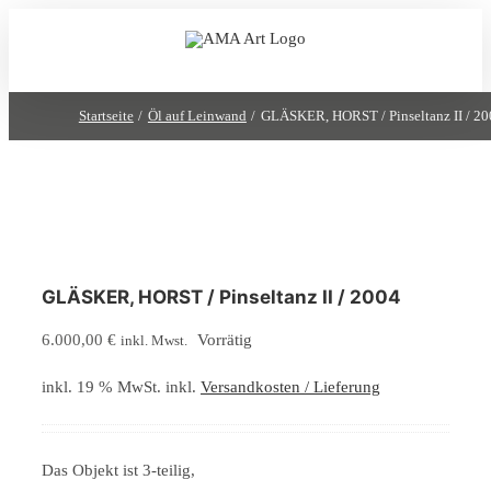
Zum
Inhalt
springen
Startseite
Öl auf Leinwand
GLÄSKER, HORST / Pinseltanz II / 20
GLÄSKER, HORST / Pinseltanz II / 2004
6.000,00
€
Vorrätig
inkl. Mwst.
inkl. 19 % MwSt.
inkl.
Versandkosten / Lieferung
Das Objekt ist 3-teilig,