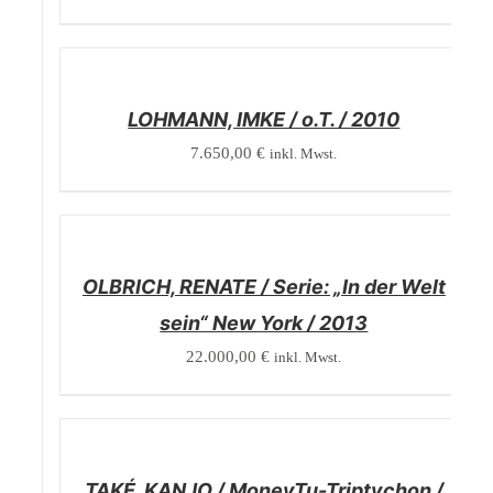
/
DETAILS
LOHMANN, IMKE / o.T. / 2010
7.650,00
€
inkl. Mwst.
/
DETAILS
OLBRICH, RENATE / Serie: „In der Welt
sein“ New York / 2013
22.000,00
€
inkl. Mwst.
/
DETAILS
TAKÉ, KANJO / MoneyTu-Triptychon /