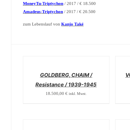
MoneyTu-Triptychon
/ 2017 / € 18.500
Amadeus-Triptychon
/ 2017 / € 20.500
zum Lebenslauf von
Kanjo Také
/
/
DETAILS
DETAI
GOLDBERG, CHAIM /
V
Resistance / 1939-1945
18.500,00
€
inkl. Mwst.
/
/
DETAILS
DETAI