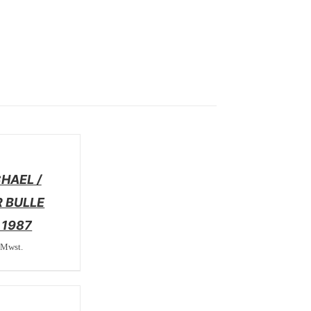
HAEL /
 BULLE
/ 1987
 Mwst.