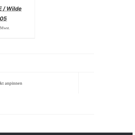
 / Wilde
005
 Mwst.
kt anpinnen