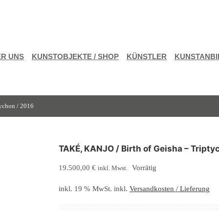
R UNS
KUNSTOBJEKTE / SHOP
KÜNSTLER
KUNSTANBI
ychon / 2016
TAKÉ, KANJO / Birth of Geisha – Tripty
19.500,00
€
Vorrätig
inkl. Mwst.
inkl. 19 % MwSt.
inkl.
Versandkosten / Lieferung