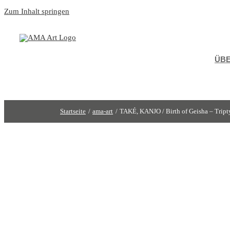
Zum Inhalt springen
ÜBE
Startseite
ama-art
TAKÉ, KANJO / Birth of Geisha – Tript