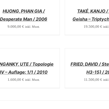
LS
DETAILS
HUONG, PHAN GIA /
TAKÉ, KANJO / 
Desperate Man / 2006
Geisha – Triptyc
9.000,00
€
19.500,00
€
inkl. Mwst.
inkl
/
LS
DETAILS
NGANKY, UTE / Topologie
FRIED, DAVID / St
IV – Auflage: 1/1 / 2010
H3-15) / 2
1.600,00
€
11.500,00
€
inkl. Mwst.
inkl