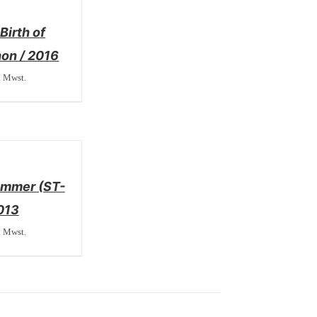
Birth of
hon / 2016
. Mwst.
emmer (ST-
013
. Mwst.