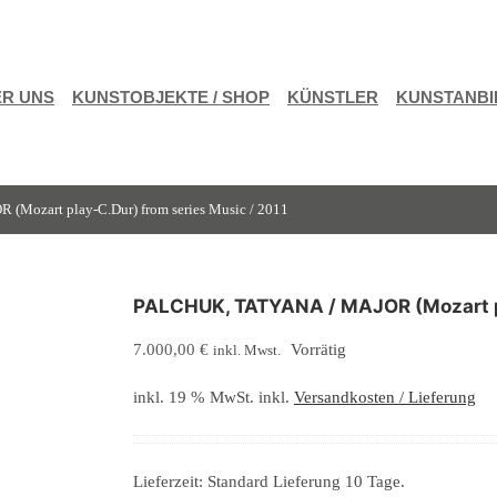
R UNS
KUNSTOBJEKTE / SHOP
KÜNSTLER
KUNSTANBI
Mozart play-C.Dur) from series Music / 2011
PALCHUK, TATYANA / MAJOR (Mozart pl
7.000,00
€
Vorrätig
inkl. Mwst.
inkl. 19 % MwSt.
inkl.
Versandkosten / Lieferung
Lieferzeit:
Standard Lieferung 10 Tage.