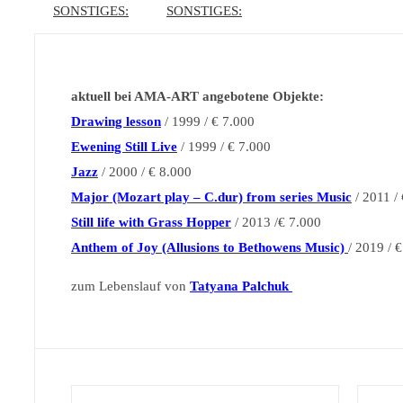
SONSTIGES:
SONSTIGES:
aktuell bei AMA-ART angebotene Objekte:
Drawing lesson
/ 1999 / € 7.000
Ewening Still Live
/ 1999 / € 7.000
Jazz
/ 2000 / € 8.000
Major (Mozart play – C.dur) from series Music
/ 2011 /
Still life with Grass Hopper
/ 2013 /€ 7.000
Anthem of Joy (Allusions to Bethowens Music)
/ 2019 / 
zum Lebenslauf von
Tatyana Palchuk
/
/