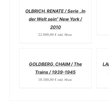
DETAILS
DETAI
OLBRICH, RENATE / Serie „In
der Welt sein“ New York /
2010
22.000,00
€
inkl. Mwst.
/
/
DETAILS
DETAI
GOLDBERG, CHAIM / The
LA
Trains / 1939-1945
18.500,00
€
inkl. Mwst.