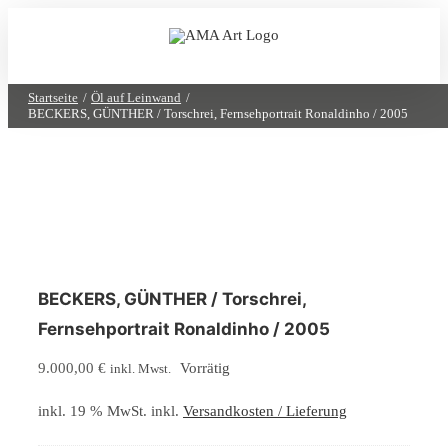
Zum
Inhalt
springen
Startseite
Öl auf Leinwand
BECKERS, GÜNTHER / Torschrei, Fernsehportrait Ronaldinho / 2005
BECKERS, GÜNTHER / Torschrei,
Fernsehportrait Ronaldinho / 2005
9.000,00
€
Vorrätig
inkl. Mwst.
inkl. 19 % MwSt.
inkl.
Versandkosten / Lieferung