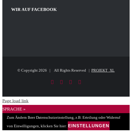
size.
size.
WIR AUF FACEBOOK
© Copyright
2026 | All Rights Reserved |
PROJEKT_XL
Facebook
LinkedIn
PayPal
E-
Mail
Page load link
SPRACHE »
Zum Ändern Ihrer Datenschutzeinstellung, z.B. Erteilung oder Widerruf
EINSTELLUNGEN
von Einwilligungen, klicken Sie hier: