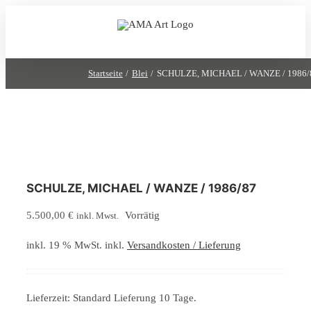
Zum
Inhalt
springen
Startseite
Blei
SCHULZE, MICHAEL / WANZE / 1986/
SCHULZE, MICHAEL / WANZE / 1986/87
5.500,00
€
Vorrätig
inkl. Mwst.
inkl. 19 % MwSt.
inkl.
Versandkosten / Lieferung
Lieferzeit:
Standard Lieferung 10 Tage.