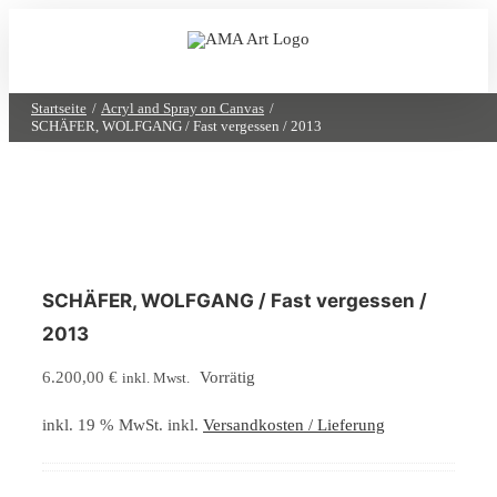
Zum
Inhalt
springen
Startseite
Acryl and Spray on Canvas
SCHÄFER, WOLFGANG / Fast vergessen / 2013
SCHÄFER, WOLFGANG / Fast vergessen /
2013
6.200,00
€
Vorrätig
inkl. Mwst.
inkl. 19 % MwSt.
inkl.
Versandkosten / Lieferung