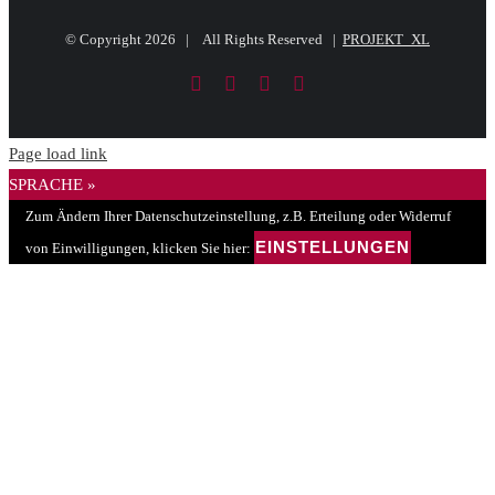
© Copyright
2026 | All Rights Reserved |
PROJEKT_XL
Facebook
LinkedIn
PayPal
E-
Mail
Page load link
SPRACHE »
Zum Ändern Ihrer Datenschutzeinstellung, z.B. Erteilung oder Widerruf
EINSTELLUNGEN
von Einwilligungen, klicken Sie hier: