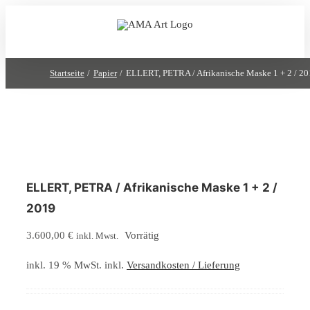
Zum
Inhalt
springen
Startseite
Papier
ELLERT, PETRA / Afrikanische Maske 1 + 2 / 2
ELLERT, PETRA / Afrikanische Maske 1 + 2 /
2019
3.600,00
€
Vorrätig
inkl. Mwst.
inkl. 19 % MwSt.
inkl.
Versandkosten / Lieferung