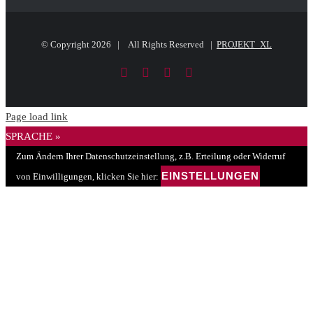
© Copyright
2026 | All Rights Reserved |
PROJEKT_XL
Facebook
LinkedIn
PayPal
E-
Mail
Page load link
SPRACHE »
Zum Ändern Ihrer Datenschutzeinstellung, z.B. Erteilung oder Widerruf
EINSTELLUNGEN
von Einwilligungen, klicken Sie hier: