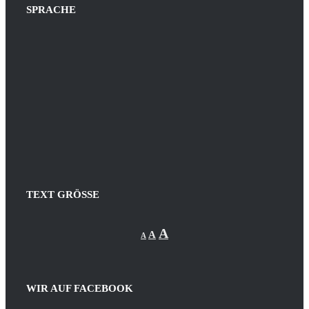
SPRACHE
TEXT GRÖSSE
Decrease
Reset
Increase
A
A
A
font
font
size.
font
size.
size.
WIR AUF FACEBOOK