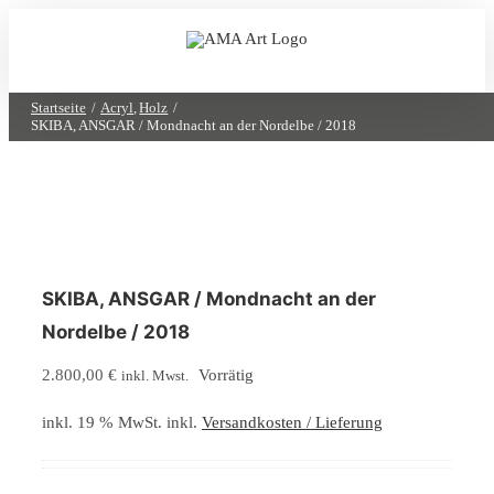
Zum
Inhalt
springen
Startseite
Acryl
Holz
SKIBA, ANSGAR / Mondnacht an der Nordelbe / 2018
SKIBA, ANSGAR / Mondnacht an der
Nordelbe / 2018
2.800,00
€
Vorrätig
inkl. Mwst.
inkl. 19 % MwSt.
inkl.
Versandkosten / Lieferung