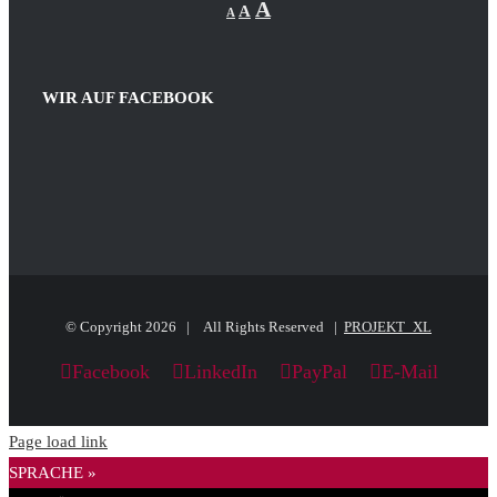
Reset
Increase
A
A
A
font
font
size.
font
size.
size.
WIR AUF FACEBOOK
© Copyright
2026 | All Rights Reserved |
PROJEKT_XL
Facebook
LinkedIn
PayPal
E-Mail
Page load link
SPRACHE »