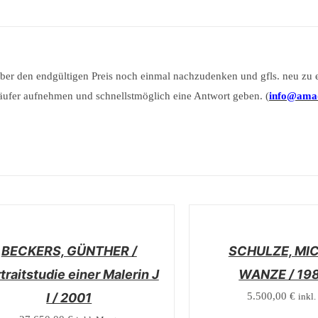
n über den endgültigen Preis noch einmal nachzudenken und gfls. neu zu 
ufer aufnehmen und schnellstmöglich eine Antwort geben. (
info@ama-
/
LS
DETAILS
BECKERS, GÜNTHER /
SCHULZE, MIC
traitstudie einer Malerin J
WANZE / 19
I / 2001
5.500,00
€
inkl.