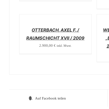
/
/
DETAILS
DETAI
OTTERBACH, AXEL F. /
WE
RAUMSCHICHT XVII / 2009
„
2.900,00
€
2
inkl. Mwst.
Auf Facebook teilen