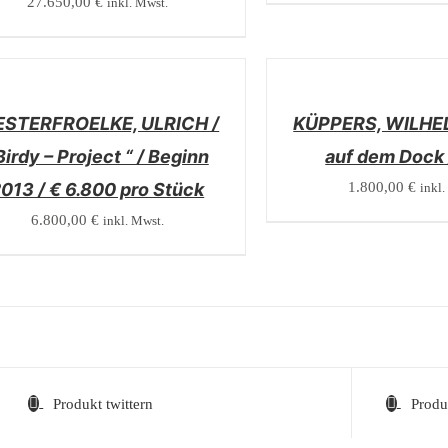
27.650,00
€
inkl. Mwst.
/
LS
DETAILS
STERFROELKE, ULRICH /
KÜPPERS, WILHEL
Birdy – Project “ / Beginn
auf dem Dock 
013 / € 6.800 pro Stück
1.800,00
€
inkl.
6.800,00
€
inkl. Mwst.
Produkt twittern
Produ