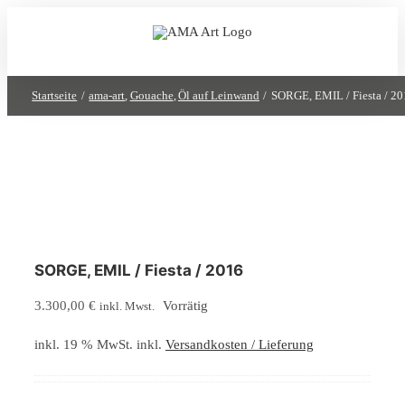
Zum
Inhalt
springen
Startseite
ama-art
Gouache
Öl auf Leinwand
SORGE, EMIL / Fiesta / 2
SORGE, EMIL / Fiesta / 2016
3.300,00
€
Vorrätig
inkl. Mwst.
inkl. 19 % MwSt.
inkl.
Versandkosten / Lieferung