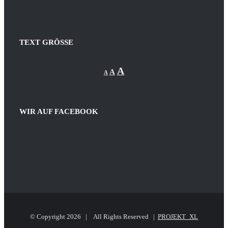
TEXT GRÖSSE
Decrease
Reset
Increase
A
A
A
font
font
size.
font
size.
size.
WIR AUF FACEBOOK
© Copyright
2026 | All Rights Reserved |
PROJEKT_XL