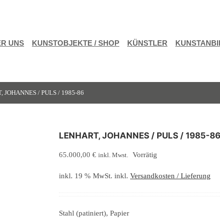
R UNS
KUNSTOBJEKTE / SHOP
KÜNSTLER
KUNSTANBI
 JOHANNES / PULS / 1985-86
LENHART, JOHANNES / PULS / 1985-8
65.000,00
€
Vorrätig
inkl. Mwst.
inkl. 19 % MwSt.
inkl.
Versandkosten / Lieferung
Stahl (patiniert), Papier