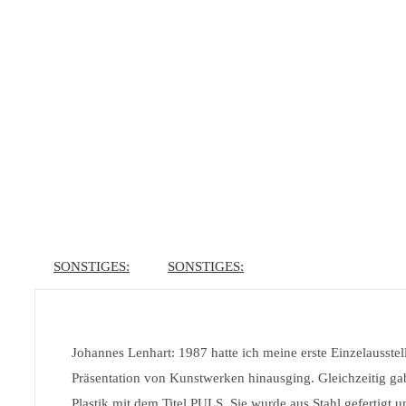
SONSTIGES:
SONSTIGES:
Johannes Lenhart:
1987 hatte ich meine erste Einzelausste
Präsentation von Kunstwerken hinausging. Gleichzeitig gab 
Plastik mit dem Titel PULS. Sie wurde aus Stahl gefertigt 