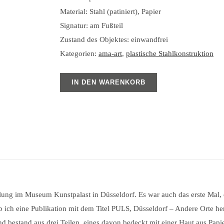
Material: Stahl (patiniert), Papier
Signatur: am Fußteil
Zustand des Objektes: einwandfrei
Kategorien:
ama-art
,
plastische Stahlkonstruktion
IN DEN WARENKORB
llung im Museum Kunstpalast in Düsseldorf. Es war auch das erste Mal, d
ich eine Publikation mit dem Titel PULS, Düsseldorf – Andere Orte hera
und bestand aus drei Teilen, eines davon bedeckt mit einer Haut aus Pa