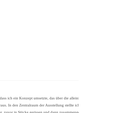
ass ich ein Konzept umsetzte, das über die alleinige
us. In den Zentralraum der Ausstellung stellte ich die
pier, zuvor in Stücke gerissen und dann zusammengeklebt.