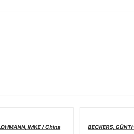
/
LS
DETAILS
LOHMANN, IMKE / China
BECKERS, GÜNTHE