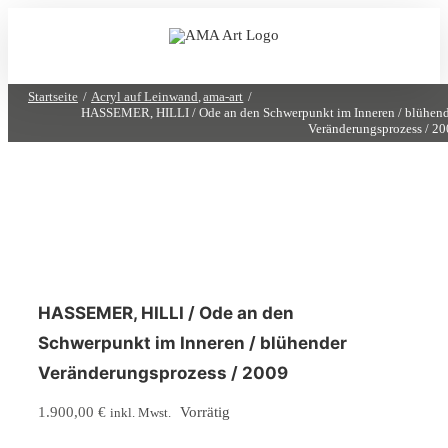
Zum
Inhalt
springen
Startseite
Acryl auf Leinwand
ama-art
HASSEMER, HILLI / Ode an den Schwerpunkt im Inneren / blühend
Veränderungsprozess / 2
HASSEMER, HILLI / Ode an den
Schwerpunkt im Inneren / blühender
Veränderungsprozess / 2009
1.900,00
€
Vorrätig
inkl. Mwst.