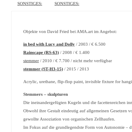
SONSTIGES:
SONSTIGES:
Objekte von David Fried bei AMA.art im Angebot:
in bed with Lucy and Dolly
/ 2003 / € 6.500
Rainscape (RS-63)
/ 2008 / € 1.400
ste
mmer
/ 2010 / € 7.700 / nicht mehr verfügbar
stemmer (ST-H3-15)
/ 2015 / 2013
Acrylic, urethane, flip-flop paint, invisible fixture for hang
Stemmers
– skulpturen
Die ineinandergefügten Kugeln und die facettenreichen i
Obwohl ihre Gestalt eindeutig auf allgemeinen Gesetzen v
gewollte Assoziation von organischen Zellhaufen.
Im Fokus auf die grundlegendste Form von Autonomie – d