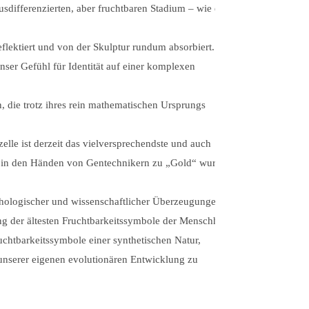
usdifferenzierten, aber fruchtbaren Stadium – wie eine
flektiert und von der Skulptur rundum absorbiert. Ihr
nser Gefühl für Identität auf einer komplexen
 die trotz ihres rein mathematischen Ursprungs
lle ist derzeit das vielversprechendste und auch
nde in den Händen von Gentechnikern zu „Gold“ wurde –
ythologischer und wissenschaftlicher Überzeugungen und
ng der ältesten Fruchtbarkeitssymbole der Menschheit –
chtbarkeitssymbole einer synthetischen Natur,
 unserer eigenen evolutionären Entwicklung zu