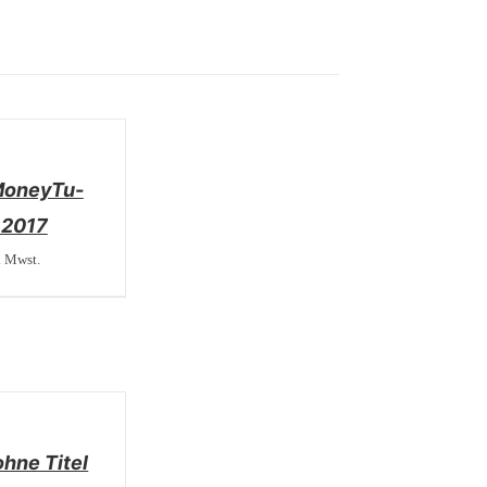
MoneyTu-
 2017
. Mwst.
hne Titel