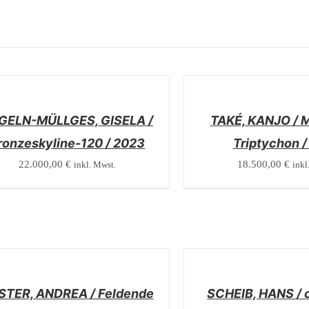
/
LS
DETAILS
GELN-MÜLLGES, GISELA /
TAKÉ, KANJO / 
ronzeskyline-120 / 2023
Triptychon /
22.000,00
€
18.500,00
€
inkl. Mwst.
inkl
/
LS
DETAILS
STER, ANDREA / Feldende
SCHEIB, HANS / o