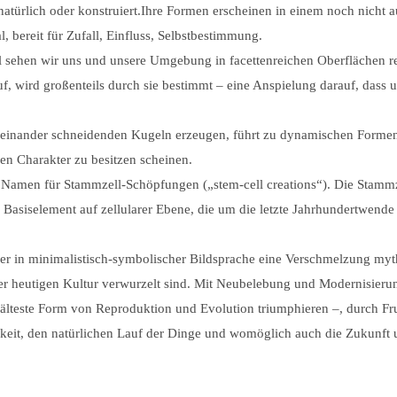
natürlich oder konstruiert.Ihre Formen erscheinen in einem noch nicht a
, bereit für Zufall, Einfluss, Selbstbestimmung.
hl sehen wir uns und unsere Umgebung in facettenreichen Oberflächen re
, wird großenteils durch sie bestimmt – eine Anspielung darauf, dass u
 einander schneidenden Kugeln erzeugen, führt zu dynamischen Formen,
hen Charakter zu besitzen scheinen.
 Namen für Stammzell-Schöpfungen („stem-cell creations“). Die Stammze
de Basiselement auf zellularer Ebene, die um die letzte Jahrhundertwe
 hier in minimalistisch-symbolischer Bildsprache eine Verschmelzung m
serer heutigen Kultur verwurzelt sind. Mit Neubelebung und Modernisieru
 älteste Form von Reproduktion und Evolution triumphieren –, durch Fru
igkeit, den natürlichen Lauf der Dinge und womöglich auch die Zukunft