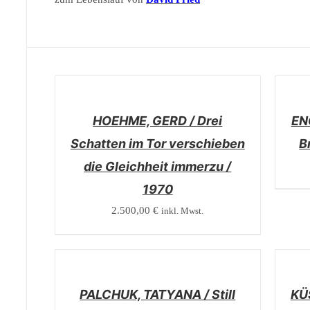
/
/
DETAILS
DETAI
HOEHME, GERD / Drei
EN
Schatten im Tor verschieben
B
die Gleichheit immerzu /
1970
2.500,00
€
inkl. Mwst.
/
/
DETAILS
DETAI
PALCHUK, TATYANA / Still
KÜ