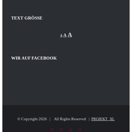
TEXT GRÖSSE
Decrease
Reset
Increase
A
A
A
font
font
size.
font
size.
size.
WIR AUF FACEBOOK
© Copyright
2026 | All Rights Reserved |
PROJEKT_XL
Facebook
LinkedIn
PayPal
E-