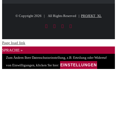
© Copyright
2026 | All Rights Reserved |
PROJEKT_XL
Facebook
LinkedIn
PayPal
E-
Mail
Page load link
SPRACHE »
Zum Ändern Ihrer Datenschutzeinstellung, z.B. Erteilung oder Widerruf
EINSTELLUNGEN
von Einwilligungen, klicken Sie hier: