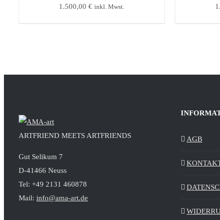
1.500,00
€
1
inkl. Mwst.
INFORMA
ARTFRIEND MEETS ARTFRIENDS
AGB
Gut Selikum 7
KONTAK
D-41466 Neuss
Tel: +49 2131 460878
DATENS
Mail:
info@ama-art.de
WIDERR