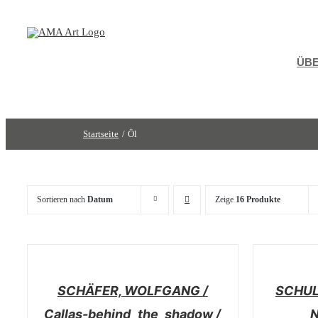
Zum
Inhalt
springen
ÜBE
Startseite
Öl
Sortieren nach
Datum
Zeige
16 Produkte
/
/
DETAILS
DETAILS
SCHÄFER, WOLFGANG /
SCHUL
Callas-behind_the_shadow /
N