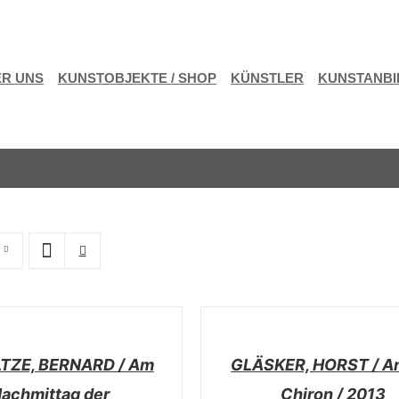
R UNS
KUNSTOBJEKTE / SHOP
KÜNSTLER
KUNSTANBI
/
DETAILS
TZE, BERNARD / Am
GLÄSKER, HORST / A
achmittag der
Chiron / 2013