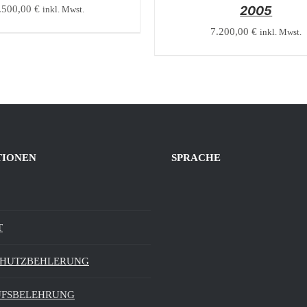
.500,00
€
2005
inkl. Mwst.
7.200,00
€
inkl. Mwst.
TIONEN
SPRACHE
T
CHUTZBEHLERUNG
UFSBELEHRUNG