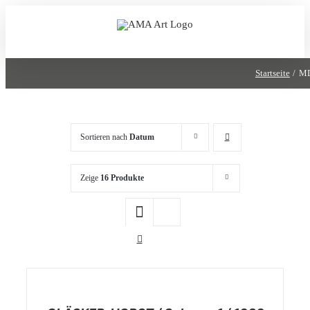
Zum
Inhalt
springen
Startseite
M
Sortieren nach
Datum
Zeige
16 Produkte
/
DETAILS