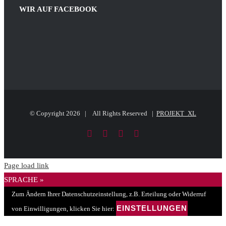
size.
WIR AUF FACEBOOK
© Copyright
2026 | All Rights Reserved |
PROJEKT_XL
Facebook
LinkedIn
PayPal
E-
Mail
Page load link
SPRACHE »
Zum Ändern Ihrer Datenschutzeinstellung, z.B. Erteilung oder Widerruf
EINSTELLUNGEN
von Einwilligungen, klicken Sie hier: