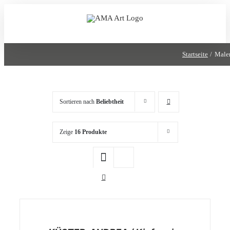
Zum
Inhalt
springen
Startseite
Maler
Sortieren nach
Beliebtheit
Zeige
16 Produkte
/
DETAILS