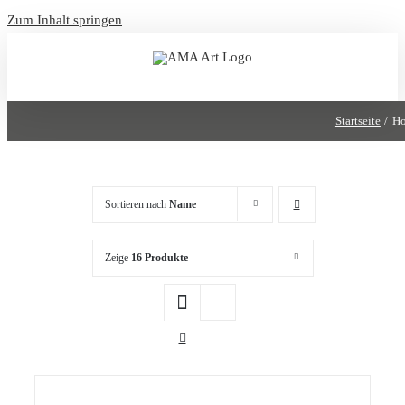
Zum Inhalt springen
Startseite
Ho
Sortieren nach
Name
Zeige
16 Produkte
/
DETAILS