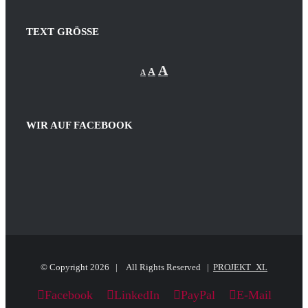
TEXT GRÖSSE
Decrease
Reset
Increase
A
A
A
font
font
size.
font
size.
size.
WIR AUF FACEBOOK
© Copyright
2026 | All Rights Reserved |
PROJEKT_XL
Facebook
LinkedIn
PayPal
E-Mail