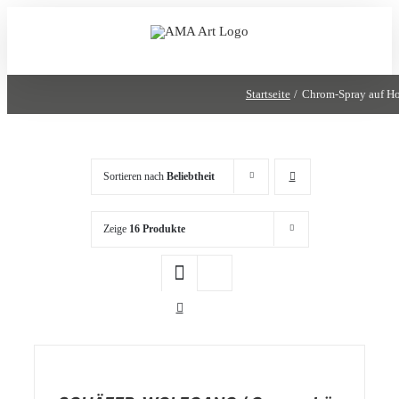
Zum
Inhalt
springen
Startseite
Chrom-Spray auf Ho
Sortieren nach
Beliebtheit
Zeige
16 Produkte
/
DETAILS