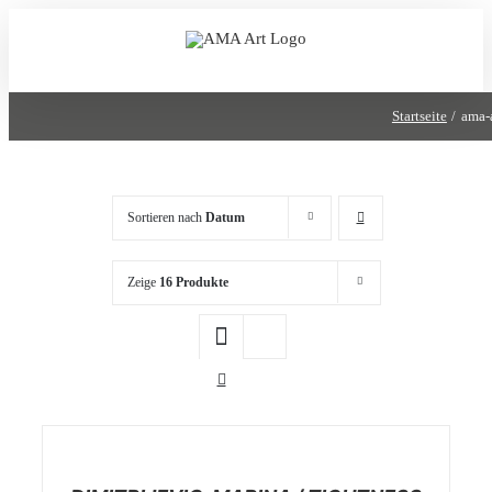
Zum
Inhalt
springen
Startseite
ama-
Sortieren nach
Datum
Zeige
16 Produkte
/
DETAILS