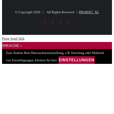
© Copyright
2026 | All Rights Reserved |
PROJEKT_XL
Facebook
LinkedIn
PayPal
E-
Mail
Page load link
SPRACHE »
Zum Ändern Ihrer Datenschutzeinstellung, z.B. Erteilung oder Widerruf
EINSTELLUNGEN
von Einwilligungen, klicken Sie hier: