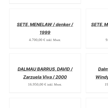
/
/
DETAILS
DETAILS
SETE, MENELAW / denker /
SETE, M
1999
4.700,00
€
9
inkl. Mwst.
/
/
DETAILS
DETAILS
DALMAU BARRUS, DAVID /
Dalm
Zarzuela Viva / 2000
Windy
16.950,00
€
1
inkl. Mwst.
/
/
DETAILS
DETAILS