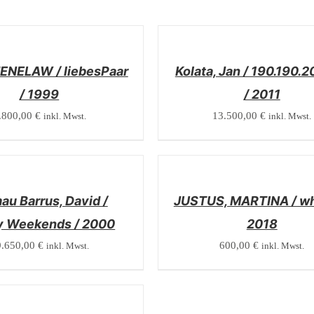
/
DETAILS
ENELAW / liebesPaar
Kolata, Jan / 190.190.2
/ 1999
/ 2011
.800,00
€
13.500,00
€
inkl. Mwst.
inkl. Mwst.
/
DETAILS
au Barrus, David /
JUSTUS, MARTINA / whi
 Weekends / 2000
2018
9.650,00
€
600,00
€
inkl. Mwst.
inkl. Mwst.