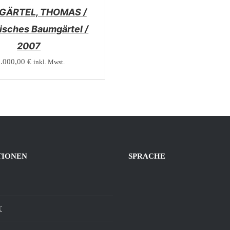
ÄRTEL, THOMAS /
isches Baumgärtel /
2007
1.000,00
€
inkl. Mwst.
TIONEN
SPRACHE
T