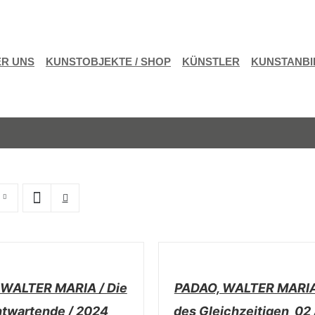
R UNS
KUNSTOBJEKTE / SHOP
KÜNSTLER
KUNSTANBI
/
DETAILS
 WALTER MARIA / Die
PADAO, WALTER MARIA
twartende / 2024
des Gleichzeitigen_02 