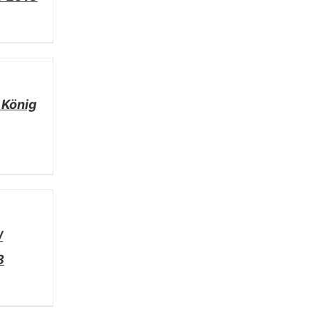
 König
/
8