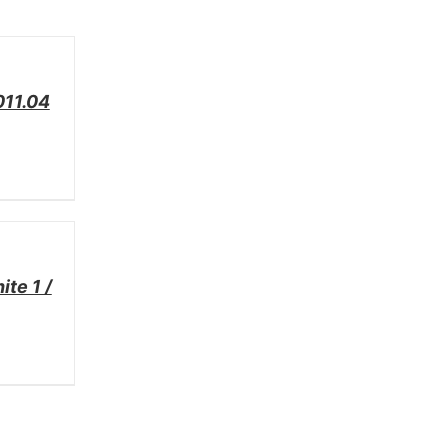
011.04
te 1 /