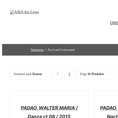
Zum
Inhalt
springen
ÜBE
Startseite
Acyl auf Leinwand
Sortieren nach
Datum
Zeige
16 Produkte
/
/
DETAILS
DETAILS
PADAO, WALTER MARIA /
PADAO,
Danza ct 08 / 2015
Nach