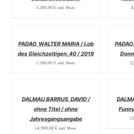
3.200,00
€
4
inkl. Mwst.
/
/
DETAILS
DETAILS
PADAO, WALTER MARIA / Lob
PADAO,
des Gleichzeitigen_40 / 2019
Donna
1.500,00
€
2
inkl. Mwst.
/
/
DETAILS
DETAILS
DALMAU BARRUS, DAVID /
DALMA
ohne Titel / ohne
Funny
Jahresgangsangabe
1
14.900,00
€
inkl. Mwst.