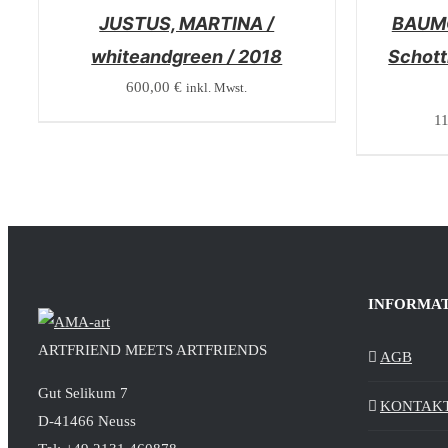
JUSTUS, MARTINA /
BAUMG
whiteandgreen / 2018
Schott
600,00
€
inkl. Mwst.
1
INFORMA
ARTFRIEND MEETS ARTFRIENDS
AGB
Gut Selikum 7
KONTAK
D-41466 Neuss