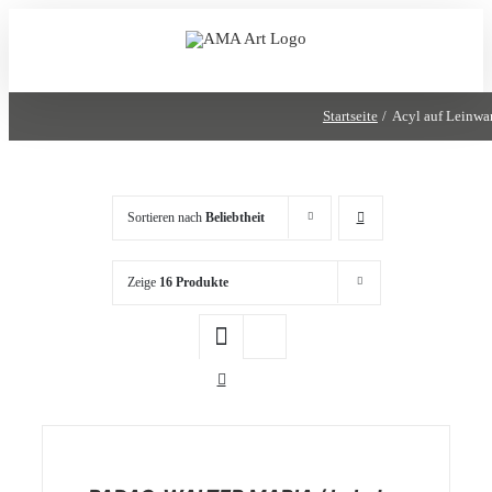
Zum
Inhalt
springen
Startseite
Acyl auf Leinwa
Sortieren nach
Beliebtheit
Zeige
16 Produkte
/
DETAILS