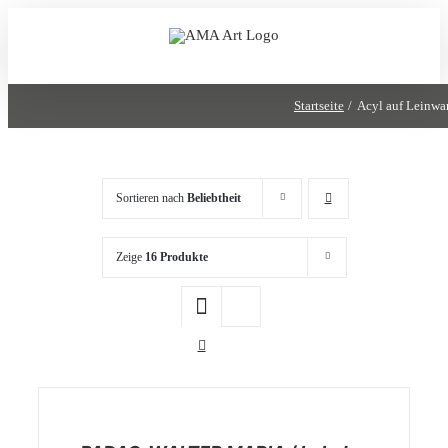
Zum
Inhalt
springen
Startseite
Acyl auf Leinwa
Sortieren nach
Beliebtheit
Zeige
16 Produkte
/
DETAILS