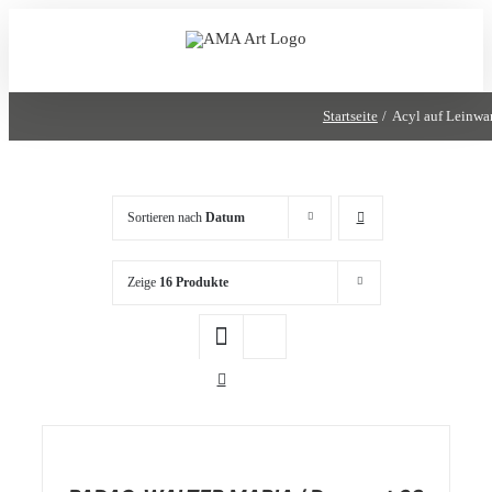
Zum
Inhalt
springen
Startseite
Acyl auf Leinwa
Sortieren nach
Datum
Zeige
16 Produkte
/
DETAILS