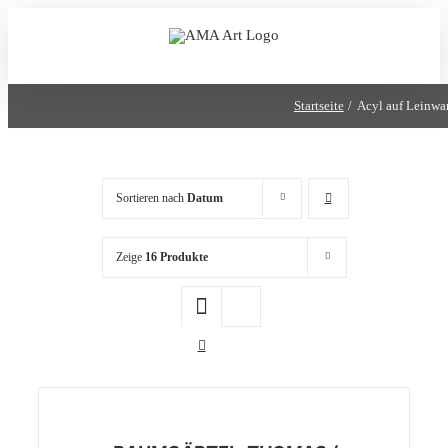
Zum
Inhalt
springen
Startseite
Acyl auf Leinwa
Sortieren nach
Datum
Zeige
16 Produkte
/
DETAILS