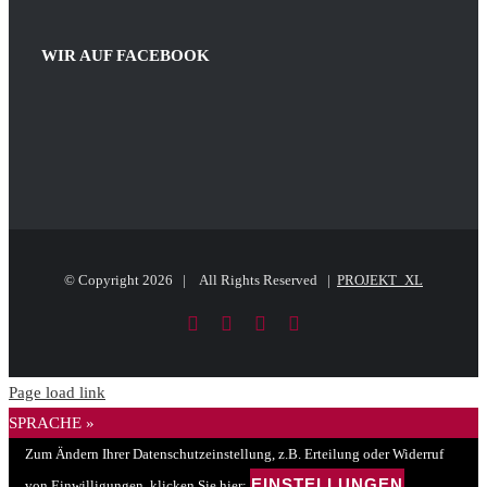
size.
font
size.
size.
WIR AUF FACEBOOK
© Copyright
2026 | All Rights Reserved |
PROJEKT_XL
Facebook
LinkedIn
PayPal
E-
Mail
Page load link
SPRACHE »
Zum Ändern Ihrer Datenschutzeinstellung, z.B. Erteilung oder Widerruf
EINSTELLUNGEN
von Einwilligungen, klicken Sie hier: