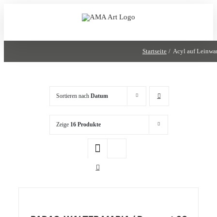
Zum
Inhalt
springen
Startseite
Acyl auf Leinwa
Sortieren nach
Datum
Zeige
16 Produkte
/
DETAILS