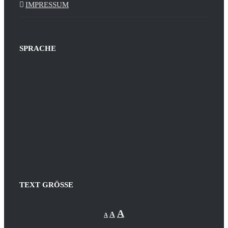
IMPRESSUM
SPRACHE
TEXT GRÖSSE
Decrease
Reset
Increase
A
A
A
font
font