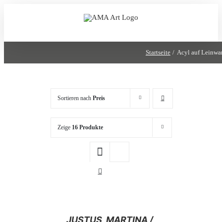
Zum
Inhalt
springen
Startseite
Acyl auf Leinwa
Sortieren nach
Preis
Zeige
16 Produkte
/
JUSTUS, MARTINA /