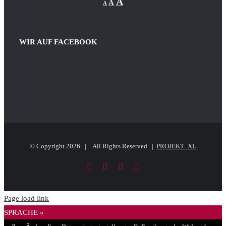
Increase
A
A
A
font
font
size.
font
size.
size.
WIR AUF FACEBOOK
© Copyright
2026 | All Rights Reserved |
PROJEKT_XL
Facebook
LinkedIn
PayPal
E-
Mail
Page load link
SPRACHE »