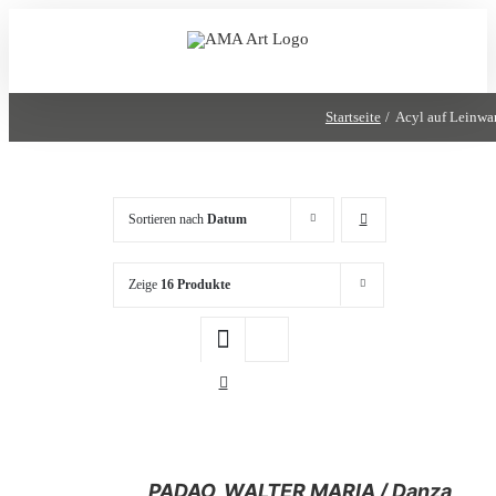
Zum
Inhalt
springen
Startseite
Acyl auf Leinwa
Sortieren nach
Datum
Zeige
16 Produkte
/
PADAO, WALTER MARIA / Danza