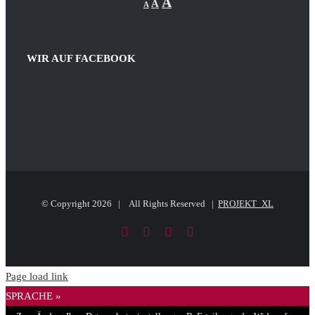
Increase
A
A
A
font
font
size.
font
size.
size.
WIR AUF FACEBOOK
© Copyright
2026 | All Rights Reserved |
PROJEKT_XL
Facebook
LinkedIn
PayPal
E-
Mail
Page load link
SPRACHE »