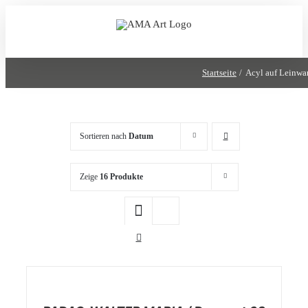
Zum
Inhalt
springen
Startseite
Acyl auf Leinwa
Sortieren nach
Datum
Zeige
16 Produkte
/
DETAILS