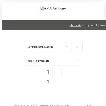
Zum
Inhalt
springen
Startseite
Acyl auf Leinwa
Sortieren nach
Datum
Zeige
16 Produkte
/
DETAILS