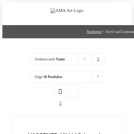
Zum
Inhalt
springen
Startseite
Acryl auf Leinw
Sortieren nach
Name
Zeige
16 Produkte
/
DETAILS