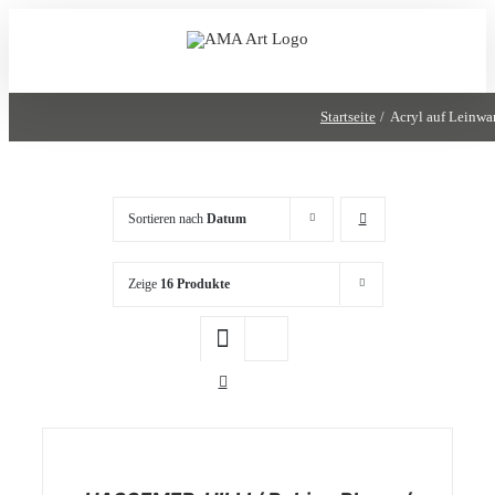
Zum
Inhalt
springen
Startseite
Acryl auf Leinw
Sortieren nach
Datum
Zeige
16 Produkte
/
DETAILS