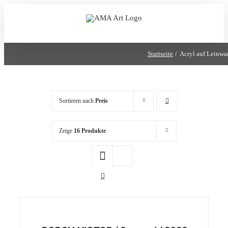
Zum
Inhalt
springen
Startseite
Acryl auf Leinw
Sortieren nach
Preis
Zeige
16 Produkte
/
DETAILS