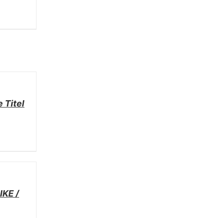
 Titel
KE /