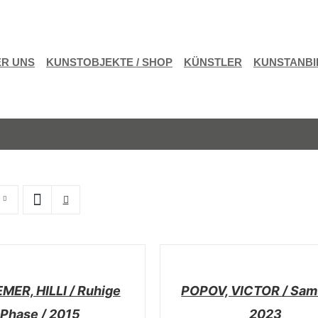
R UNS
KUNSTOBJEKTE / SHOP
KÜNSTLER
KUNSTANBI
/
DETAILS
ER, HILLI / Ruhige
POPOV, VICTOR / Samu
Phase / 2015
2023