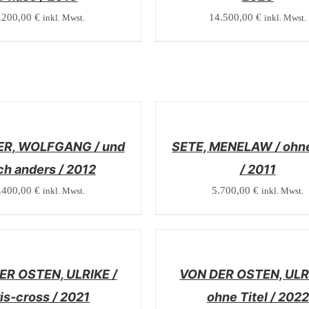
.200,00
€
14.500,00
€
inkl. Mwst.
inkl. Mwst.
/
DETAILS
R, WOLFGANG / und
SETE, MENELAW / ohne
ch anders / 2012
/ 2011
.400,00
€
5.700,00
€
inkl. Mwst.
inkl. Mwst.
/
DETAILS
ER OSTEN, ULRIKE /
VON DER OSTEN, ULRI
is-cross / 2021
ohne Titel / 2022