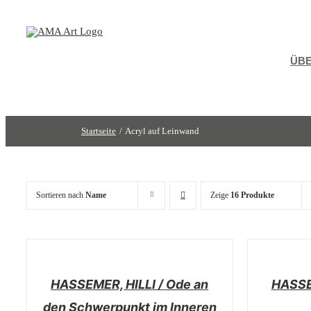
Zum
Inhalt
springen
ÜBE
Startseite
Acryl auf Leinwand
Sortieren nach
Name
Zeige
16 Produkte
/
/
DETAILS
DETAILS
HASSEMER, HILLI / Ode an
HASSEM
den Schwerpunkt im Inneren