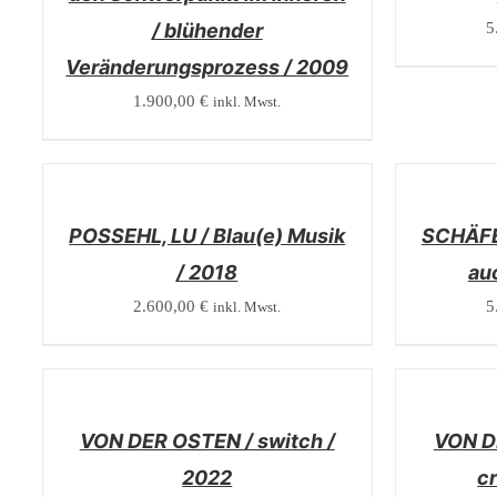
/ blühender
5
Veränderungsprozess / 2009
1.900,00
€
inkl. Mwst.
/
/
DETAILS
DETAILS
POSSEHL, LU / Blau(e) Musik
SCHÄFE
/ 2018
au
2.600,00
€
5
inkl. Mwst.
/
/
DETAILS
DETAILS
VON DER OSTEN / switch /
VON D
2022
cr