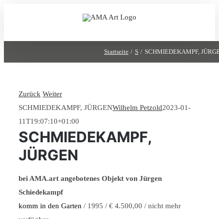
Zum
Inhalt
springen
Startseite
S
SCHMIEDEKAMPF, JÜRG
Zurück
Weiter
SCHMIEDEKAMPF, JÜRGEN
Wilhelm Petzold
2023-01-
11T19:07:10+01:00
SCHMIEDEKAMPF,
JÜRGEN
bei AMA.art angebotenes Objekt von Jürgen
Schiedekampf
komm in den Garten
/ 1995 / € 4.500,00 / nicht mehr