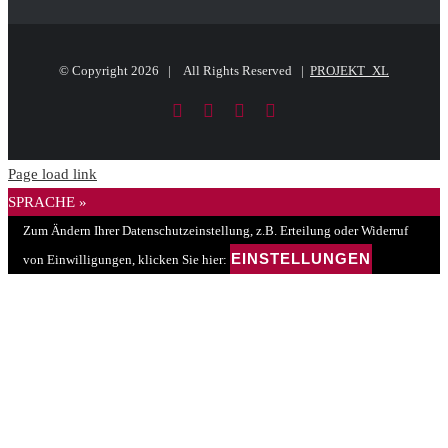
© Copyright
2026 | All Rights Reserved |
PROJEKT_XL
Facebook
LinkedIn
PayPal
E-
Mail
Page load link
SPRACHE »
Zum Ändern Ihrer Datenschutzeinstellung, z.B. Erteilung oder Widerruf
EINSTELLUNGEN
von Einwilligungen, klicken Sie hier: