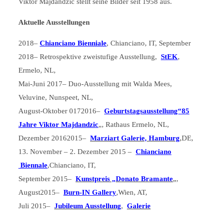
Viktor Majdandzic stellt seine Bilder seit 1958 aus.
Aktuelle Ausstellungen
2018–
Chianciano Bienniale
, Chianciano, IT, September
2018– Retrospektive zweistufige Ausstellung,
StEK
,
Ermelo, NL,
Mai-Juni 2017– Duo-Ausstellung mit Walda Mees,
Veluvine, Nunspeet, NL,
August-Oktober 0172016–
Geburtstagsausstellung“85
Jahre Viktor Majdandzic
„, Rathaus Ermelo, NL,
Dezember 20162015–
Marziart Galerie, Hamburg
,
DE,
13. November – 2. Dezember 2015 –
Chianciano
Biennale
,Chianciano, IT,
September 2015–
Kunstpreis „Donato Bramante
„
,
August2015–
Burn-IN Gallery
,Wien, AT,
Juli 2015–
Jubileum Ausstellung
,
Galerie