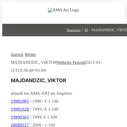
Zum
Inhalt
springen
Startseite
M
MAJDANDZIC, VIKT
Zurück
Weiter
MAJDANDZIC, VIKTOR
Wilhelm Petzold
2023-01-
11T19:30:48+01:00
MAJDANDZIC, VIKTOR
aktuell bei AMA-ART im Angebot:
19981005
/ 1998 / € 1.100
19991028
/ 1999 / € 1.100
19990303
/ 1999/ € 1.100
20080517
/ 2008 / 1.100