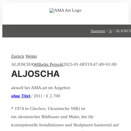
Zum
Inhalt
springen
Startseite
A
ALJOSC
Zurück
Weiter
ALJOSCHA
Wilhelm Petzold
2023-01-08T19:47:49+01:00
ALJOSCHA
aktuell bei AMA.art im Angebot:
ohne Titel
/ 2011 / € 2.700
* 1974 in Gluсhov, Ukrainische SSR) ist
ein ukrainischer Bildhauer und Maler, der für
konzeptionelle Installationen und Skulpturen basierend auf