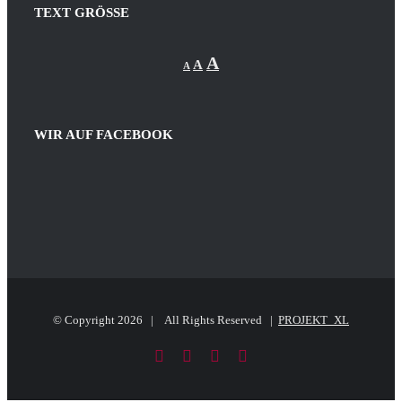
TEXT GRÖSSE
Decrease
Reset
Increase
A
A
A
font
font
size.
font
size.
size.
WIR AUF FACEBOOK
© Copyright
2026 | All Rights Reserved |
PROJEKT_XL
Facebook
LinkedIn
PayPal
E-
Mail